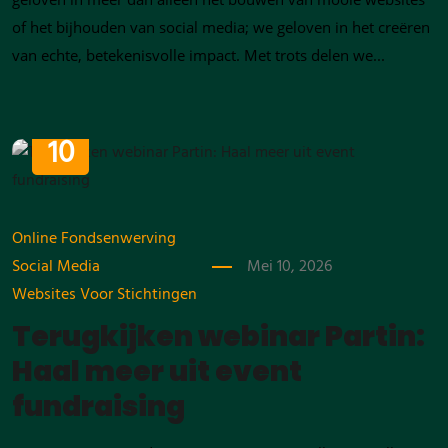
of het bijhouden van social media; we geloven in het creëren
van echte, betekenisvolle impact. Met trots delen we...
MEI
10
Online Fondsenwerving
Social Media
Mei 10, 2026
Websites Voor Stichtingen
Terugkijken webinar Partin:
Haal meer uit event
fundraising