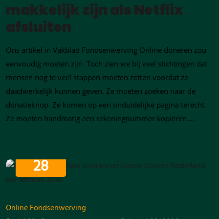
makkelijk zijn als Netflix
afsluiten
Ons artikel in Vakblad Fondsenwerving Online doneren zou
eenvoudig moeten zijn. Toch zien we bij veel stichtingen dat
mensen nog te veel stappen moeten zetten voordat ze
daadwerkelijk kunnen geven. Ze moeten zoeken naar de
donatieknop. Ze komen op een onduidelijke pagina terecht.
Ze moeten handmatig een rekeningnummer kopiëren....
FEBRUARI
28
Online Fondsenwerving