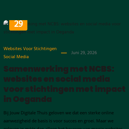
JUNI
29
Websites Voor Stichtingen
Juni 29, 2026
Social Media
Samenwerking met NCBS:
websites en social media
voor stichtingen met impact
in Oeganda
Bij Jouw Digitale Thuis geloven we dat een sterke online
aanwezigheid de basis is voor succes en groei. Maar we
geloven in méér dan alleen het bouwen van mooie websites