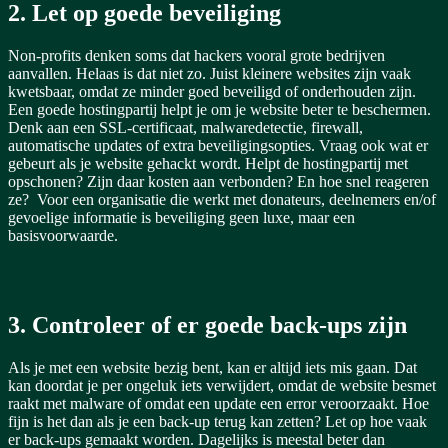
2. Let op goede beveiliging
Non-profits denken soms dat hackers vooral grote bedrijven
aanvallen. Helaas is dat niet zo. Juist kleinere websites zijn vaak
kwetsbaar, omdat ze minder goed beveiligd of onderhouden zijn.
Een goede hostingpartij helpt je om je website beter te beschermen.
Denk aan een SSL-certificaat, malwaredetectie, firewall,
automatische updates of extra beveiligingsopties.
Vraag ook wat er
gebeurt als je website gehackt wordt. Helpt de hostingpartij met
opschonen? Zijn daar kosten aan verbonden? En hoe snel reageren
ze?
Voor een organisatie die werkt met donateurs, deelnemers en/of
gevoelige informatie is beveiliging geen luxe, maar een
basisvoorwaarde.
3. Controleer of er goede back-ups zijn
Als je met een website bezig bent, kan er altijd iets mis gaan. Dat
kan doordat je per ongeluk iets verwijdert, omdat de website besmet
raakt met malware of omdat een update een error veroorzaakt. Hoe
fijn is het dan als je een back-up terug kan zetten?
Let op hoe vaak
er back-ups gemaakt worden. Dagelijks is meestal beter dan