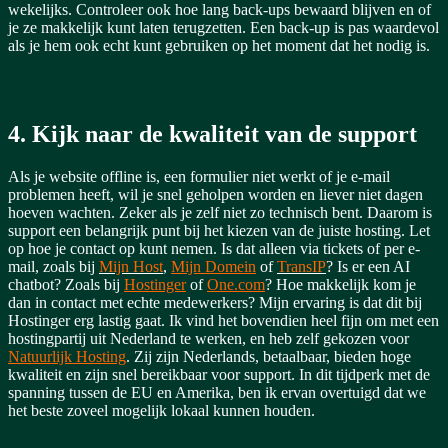
wekelijks. Controleer ook hoe lang back-ups bewaard blijven en of
je ze makkelijk kunt laten terugzetten. Een back-up is pas waardevol
als je hem ook echt kunt gebruiken op het moment dat het nodig is.
4. Kijk naar de kwaliteit van de support
Als je website offline is, een formulier niet werkt of je e-mail
problemen heeft, wil je snel geholpen worden en liever niet dagen
hoeven wachten. Zeker als je zelf niet zo technisch bent. Daarom is
support een belangrijk punt bij het kiezen van de juiste hosting.
Let
op hoe je contact op kunt nemen. Is dat alleen via tickets of per e-
mail, zoals bij
Mijn Host
,
Mijn Domein
of
TransIP
? Is er een AI
chatbot? Zoals bij
Hostinger
of
One.com
? Hoe makkelijk kom je
dan in contact met echte medewerkers? Mijn ervaring is dat dit bij
Hostinger erg lastig gaat.
Ik vind het bovendien heel fijn om met een
hostingpartij uit Nederland te werken, en heb zelf gekozen voor
Natuurlijk Hosting
. Zij zijn Nederlands, betaalbaar, bieden hoge
kwaliteit en zijn snel bereikbaar voor support. In dit tijdperk met de
spanning tussen de EU en Amerika, ben ik ervan overtuigd dat we
het beste zoveel mogelijk lokaal kunnen houden.