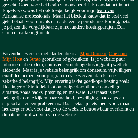
gezicht. Goed voor het begin van ons bedrijf. En omdat het in het
Engels was, was het ook toegankelijk voor mijn
team van
Afrikaanse professionals
. Maar het bleek al gauw dat je best veel
geld betaalt voor e-mails en na de eerste periode met korting, betaal
je prijzen die vergelijkbaar zijn met andere hostingpartijen. Een
slimme marketingtruc dus.
Bovendien werk ik met klanten die o.a.
Mijn Domein
,
One.com
,
Mijn Host
en
Strato
gebruiken of gebruikten.
Is je website puur
informerend en klein, dan is een voordelige hostingpartij wellicht
afdoende. Maar is je website belangrijk om donateurs, vrijwilligers
en/of deelnemers voor programma’s te werven, dan is meer
zekerheid belangrijk.
Mijn ervaring is dat goedkope hosting zoals
Hostinger of
Strato
leidt tot onnodige downtime en onveilige
situaties, zoals hacks, phishing en malware. Daarnaast is het
belangrijk om te kijken naar snelheid, beveiliging, back-ups en
support als er een probleem is. Daar betaal je iets meer voor, maar
het zorgt er ook voor dat je op de website betrouwbaar overkomt en
donateurs kunt werven via de website.