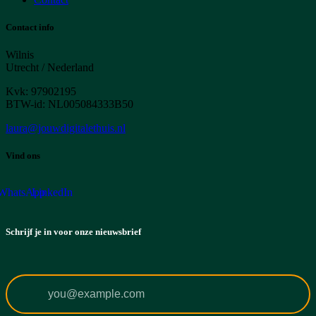
Contact info
Wilnis
Utrecht / Nederland
Kvk: 97902195
BTW-id: NL005084333B50
laura@jouwdigitalethuis.nl
Vind ons
WhatsApp
LinkedIn
Schrijf je in voor onze nieuwsbrief