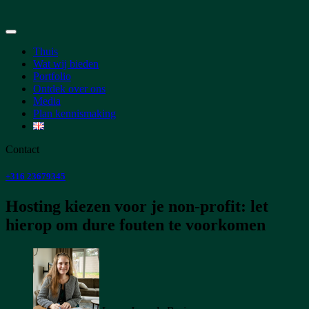
Thuis
Wat wij bieden
Portfolio
Ontdek over ons
Media
Plan kennismaking
Contact
+316 23679345
Hosting kiezen voor je non-profit: let
hierop om dure fouten te voorkomen