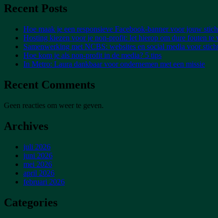
Recent Posts
Hoe maak je een responsieve Facebook-banner voor jouw stich
Hosting kiezen voor je non-profit: let hierop om dure fouten t
Samenwerking met NCBS: websites en social media voor stich
Hoe kom je als non-profit in de media? 5 tips
In Metro: Laura dankbaar voor ondernemen met een missie
Recent Comments
Geen reacties om weer te geven.
Archives
juli 2026
juni 2026
mei 2026
april 2026
februari 2026
Categories