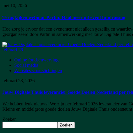
mei 10, 2026
Terugkijken webinar Partin: Haal meer uit event fundraising
Hoe zorg je ervoor dat een evenement niet alleen gezellig en waardev
georganiseerd door Partin in samenwerking met Jouw Digitale Thuis e
februari
28
Online fondsenwerving
Social media
Websites voor stichtingen
februari 28, 2026
Jouw Digitale Thuis leverancier Goede Doelen Nederland per fe
We hebben leuk nieuws! We zijn per februari 2026 leverancier van G
Kleine en middelgrote goede doelen Jouw Digitale Thuis ondersteunt k
Zoeken
Zoeken