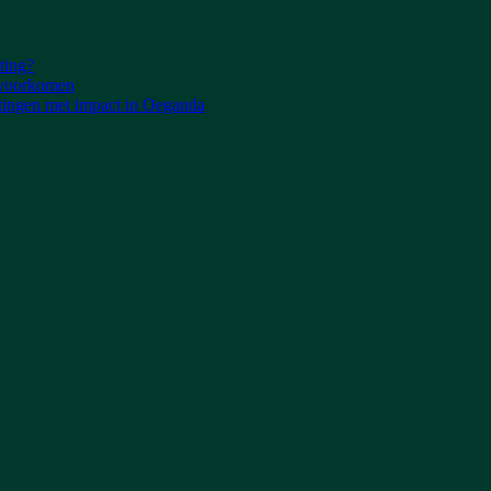
ting?
e voorkomen
tingen met impact in Oeganda