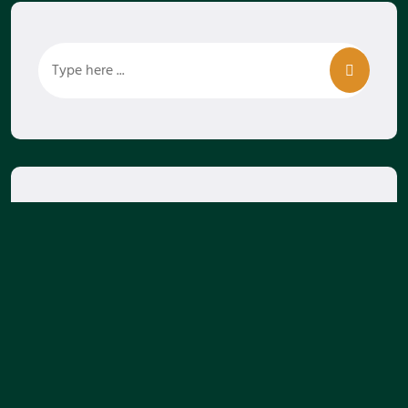
Recent Posts
Hoe Maak Je Een Responsieve
Facebook-Banner Voor Jouw
Stichting?