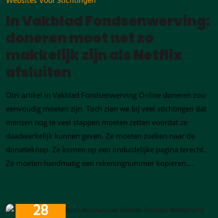
Websites Voor Stichtingen
In Vakblad Fondsenwerving:
doneren moet net zo
makkelijk zijn als Netflix
afsluiten
Ons artikel in Vakblad Fondsenwerving Online doneren zou
eenvoudig moeten zijn. Toch zien we bij veel stichtingen dat
mensen nog te veel stappen moeten zetten voordat ze
daadwerkelijk kunnen geven. Ze moeten zoeken naar de
donatieknop. Ze komen op een onduidelijke pagina terecht.
Ze moeten handmatig een rekeningnummer kopiëren....
FEBRUARI
28