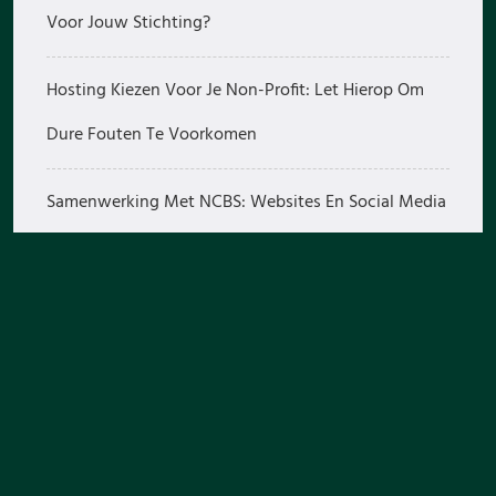
Voor Jouw Stichting?
Hosting Kiezen Voor Je Non-Profit: Let Hierop Om
Dure Fouten Te Voorkomen
Samenwerking Met NCBS: Websites En Social Media
Voor Stichtingen Met Impact In Oeganda
Hoe Kom Je Als Non-Profit In De Media? 5 Tips
In Metro: Laura Dankbaar Voor Ondernemen Met
Een Missie