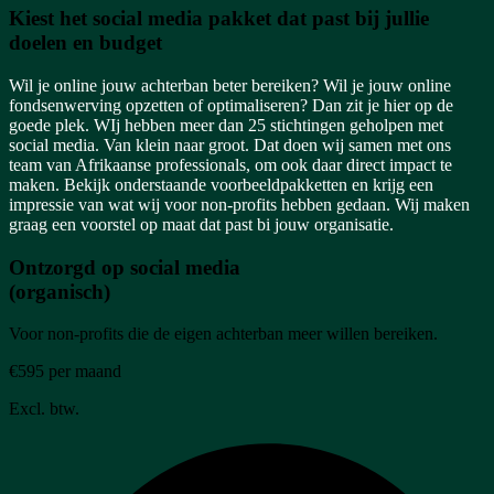
Kiest het social media pakket dat past bij jullie
doelen en budget
Wil je online jouw achterban beter bereiken? Wil je jouw online
fondsenwerving opzetten of optimaliseren? Dan zit je hier op de
goede plek. WIj hebben meer dan 25 stichtingen geholpen met
social media. Van klein naar groot. Dat doen wij samen met ons
team van Afrikaanse professionals, om ook daar direct impact te
maken. Bekijk onderstaande voorbeeldpakketten en krijg een
impressie van wat wij voor non-profits hebben gedaan. Wij maken
graag een voorstel op maat dat past bi jouw organisatie.
Ontzorgd op social media
(organisch)
Voor non-profits die de eigen achterban meer willen bereiken.
€595 per maand
Excl. btw.