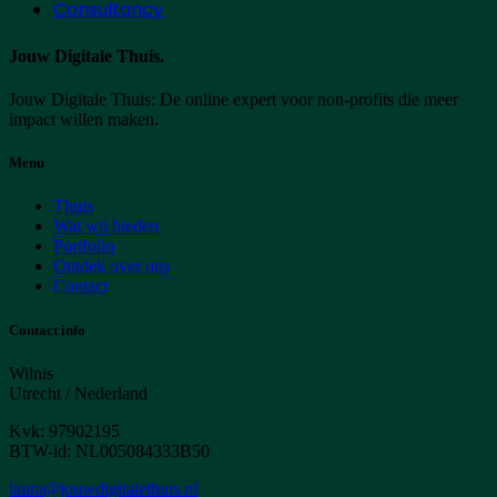
Consultancy
Jouw Digitale Thuis
.
Jouw Digitale Thuis: De online expert voor non-profits die meer
impact willen maken.
Menu
Thuis
Wat wij bieden
Portfolio
Ontdek over ons
Contact
Contact info
Wilnis
Utrecht / Nederland
Kvk: 97902195
BTW-id: NL005084333B50
laura@jouwdigitalethuis.nl