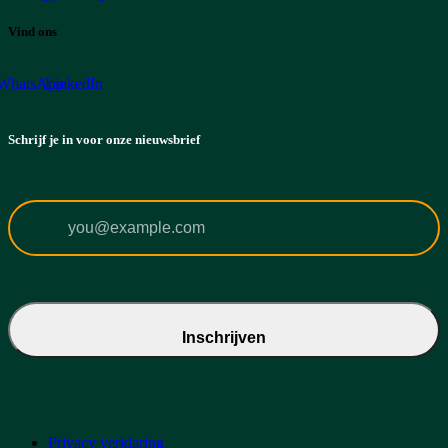
Vind ons
WhatsApp
LinkedIn
Schrijf je in voor onze nieuwsbrief
Inschrijven
Privacy verklaring