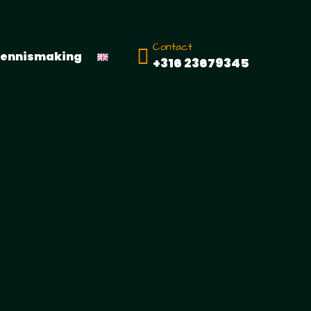
Contact
kennismaking
+316 23679345