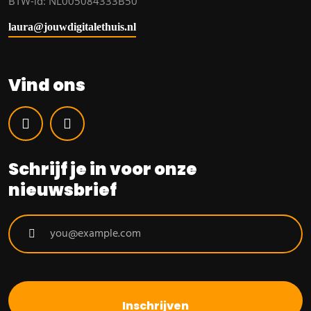
BTW-id: NL005084333B50
laura@jouwdigitalethuis.nl
Vind ons
WhatsApp
LinkedIn
Schrijf je in voor onze
nieuwsbrief
Inschrijven